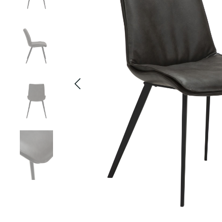
Konsolentische
Sofaelement
Modulare Sofas