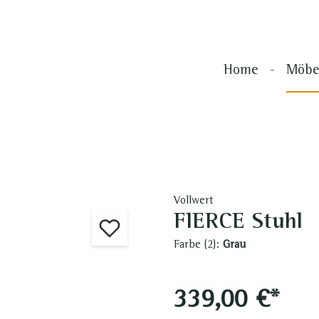
Home
Möbe
el
oration
 Plaids
euchte
Sofas
Sonstiges
Poufs
Bodenlampe
e
Loveseats
Vollwert
Bilder
e
Modulare Sofas
FIERCE Stuhl
ocker
Ecksofas
Farbe (2):
Grau
stühle
Sessel
terstühle
Lounge-Sessel
339,00 €*
er