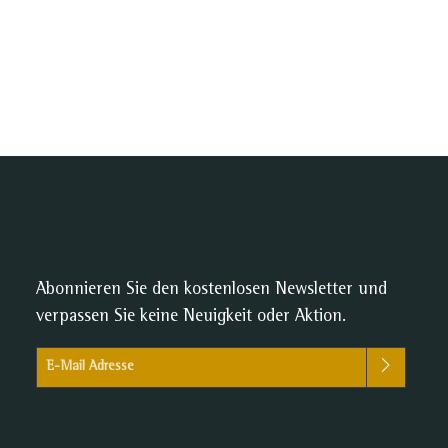
Abonnieren Sie den kostenlosen Newsletter und
verpassen Sie keine Neuigkeit oder Aktion.
E-Mail-Adresse*
Ich habe die
Datenschutzbestimmungen
zur Kenntnis genommen
und die
AGB
gelesen und bin mit ihnen einverstanden.