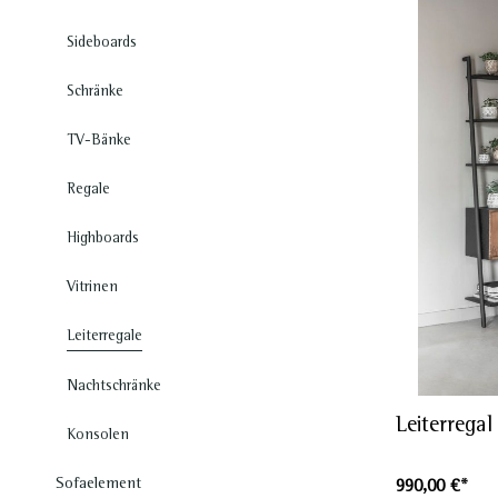
Konsolentische
Sideboards
Schränke
TV-Bänke
Sofaelement
Modulare Sofas
Regale
Highboards
Vitrinen
Leiterregale
Nachtschränke
Leiterrega
Konsolen
Sofaelement
990,00 €*