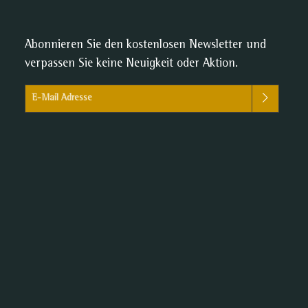
Abonnieren Sie den kostenlosen Newsletter und
verpassen Sie keine Neuigkeit oder Aktion.
E-Mail-Adresse*
Ich habe die
Datenschutzbestimmungen
zur Kenntnis genommen
und die
AGB
gelesen und bin mit ihnen einverstanden.