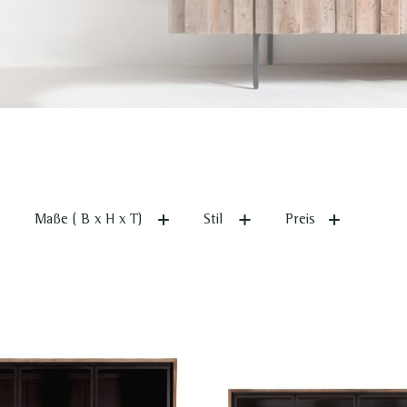
Maße ( B x H x T)
Stil
Preis