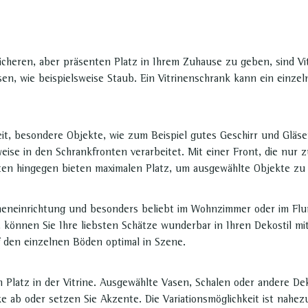
cheren, aber präsenten Platz in Ihrem Zuhause zu geben, sind Vit
n, wie beispielsweise Staub. Ein Vitrinenschrank kann ein einzeln
keit, besondere Objekte, wie zum Beispiel gutes Geschirr und Gläser
weise in den Schrankfronten verarbeitet. Mit einer Front, die nur 
onten hingegen bieten maximalen Platz, um ausgewählte Objekte zu
Inneneinrichtung und besonders beliebt im Wohnzimmer oder im Flu
s, können Sie Ihre liebsten Schätze wunderbar in Ihren Dekostil m
uf den einzelnen Böden optimal in Szene.
 Platz in der Vitrine. Ausgewählte Vasen, Schalen oder andere De
e ab oder setzen Sie Akzente. Die Variationsmöglichkeit ist nahezu