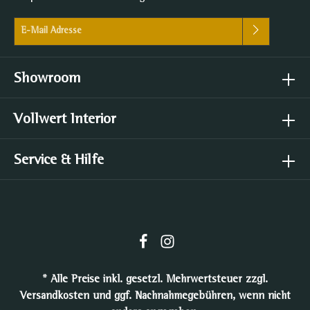
E-Mail-Adresse*
Ich habe die
Datenschutzbestimmungen
zur Kenntnis genommen
und die
AGB
gelesen und bin mit ihnen einverstanden.
Showroom
Vollwert Interior
Service & Hilfe
* Alle Preise inkl. gesetzl. Mehrwertsteuer zzgl.
Versandkosten
und ggf. Nachnahmegebühren, wenn nicht