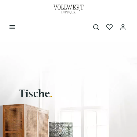
Tische
.