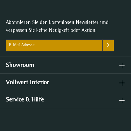
Abonnieren Sie den kostenlosen Newsletter und
verpassen Sie keine Neuigkeit oder Aktion.
E-Mail-Adresse*
Ich habe die
Datenschutzbestimmungen
zur Kenntnis genommen
und die
AGB
gelesen und bin mit ihnen einverstanden.
Showroom
Vollwert Interior
Service & Hilfe