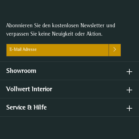
Abonnieren Sie den kostenlosen Newsletter und
verpassen Sie keine Neuigkeit oder Aktion.
E-Mail-Adresse*
Ich habe die
Datenschutzbestimmungen
zur Kenntnis genommen
und die
AGB
gelesen und bin mit ihnen einverstanden.
Showroom
Vollwert Interior
Service & Hilfe